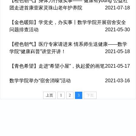
【橙色朝气】身体力行做实事——“健康有young”公益社
团走进首康壹家灵珠山老年护养院
2021-07-18
【金色暖阳】学党史，办实事丨数学学院开展宿舍安全
问题排查活动
2021-05-30
【橙色朝气】医疗专家请进来 情系师生送健康——数学
学院“健康嵙普”讲堂开讲！
2021-05-18
【青色希望】走进“希望小屋”，执起爱的画笔
2021-05-17
数学学院举办“宿舍消噪”活动
2021-03-16
上页
1
2
3
下页