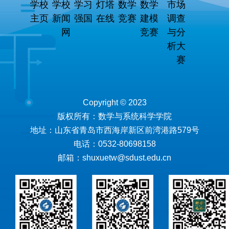
学校
学校
学习
灯塔
数学
数学
市场
主页
新闻
强国
在线
竞赛
建模
调查
网
竞赛
与分
析大
赛
Copyright © 2023
版权所有：数学与系统科学学院
地址：山东省青岛市西海岸新区前湾港路579号
电话：0532-80698158
邮箱：shuxuetw@sdust.edu.cn