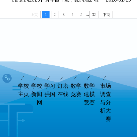
...
上页
1
2
3
4
5
32
下页
学校
学校
学习
灯塔
数学
数学
市场
主页
新闻
强国
在线
竞赛
建模
调查
网
竞赛
与分
析大
赛