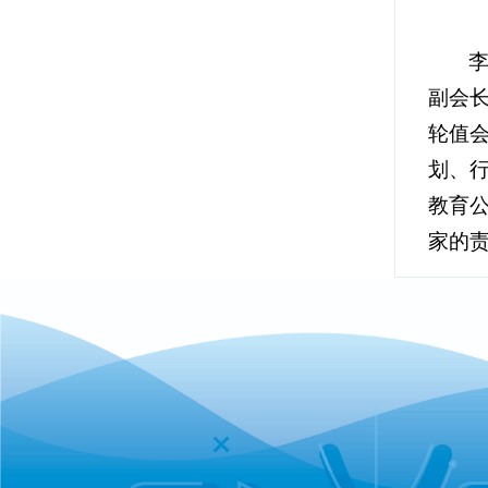
副会
轮值
划、
教育
家的