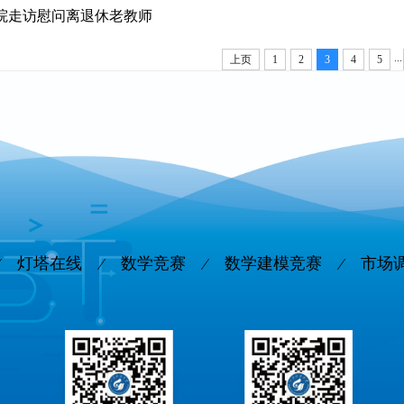
院走访慰问离退休老教师
...
上页
1
2
3
4
5
灯塔在线
数学竞赛
数学建模竞赛
市场