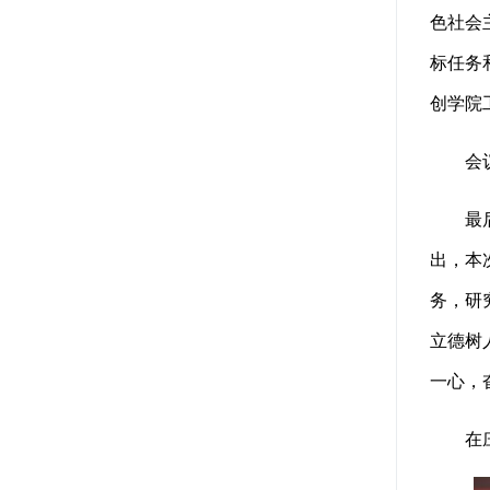
色社会
标任务
创学院
会议审
最后，
出，本
务，研
立德树
一心，
在庄严