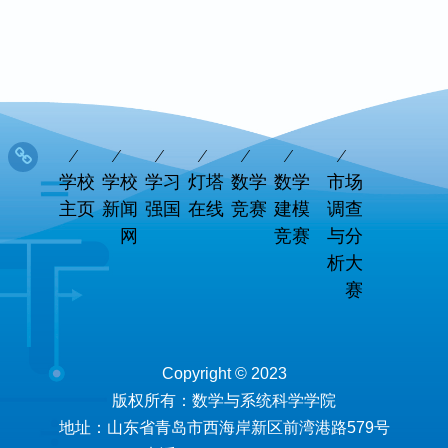
学校
学校
学习
灯塔
数学
数学
市场
主页
新闻
强国
在线
竞赛
建模
调查
网
竞赛
与分
析大
赛
Copyright © 2023
版权所有：数学与系统科学学院
地址：山东省青岛市西海岸新区前湾港路579号