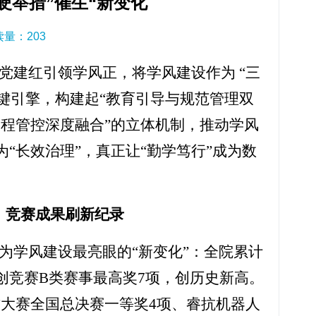
硬举措”催生“新变化
阅读量：
203
以党建红引领学风正，将学风建设作为 “三
键引擎，构建起“教育引导与规范管理双
程管控深度融合”的立体机制，推动学风
为“长效治理”，真正让“勤学笃行”成为数
，竞赛成果刷新纪录
成为学风建设最亮眼的“新变化”：全院累计
创竞赛B类赛事最高奖7项，创历史新高。
大赛全国总决赛一等奖4项、睿抗机器人