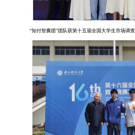
“知付智囊团”团队获第十五届全国大学生市场调