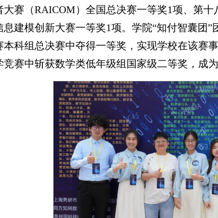
者大赛（RAICOM）全国总决赛一等奖1项、第十
信息建模创新大赛一等奖1项。学院“知付智囊团
赛本科组总决赛中夺得一等奖，实现学校在该赛
学竞赛中斩获数学类低年级组国家级二等奖，成