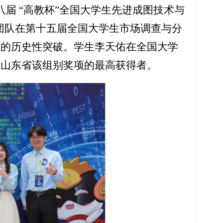
八届 “高教杯”全国大学生先进成图技术与
”团队在第十五届全国大学生市场调查与分
事的历史性突破。学生李天佑在全国大学
为山东省该组别奖项的最高获得者。