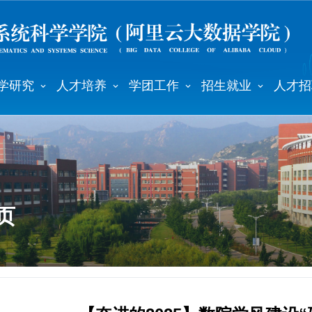
学研究
人才培养
学团工作
招生就业
人才招
页