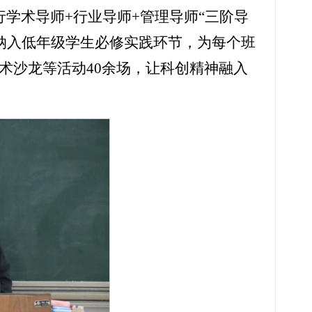
行学术导师+行业导师+管理导师“三阶导
纳入低年级学生必修实践环节，为每个班
术沙龙等活动40余场，让科创精神融入