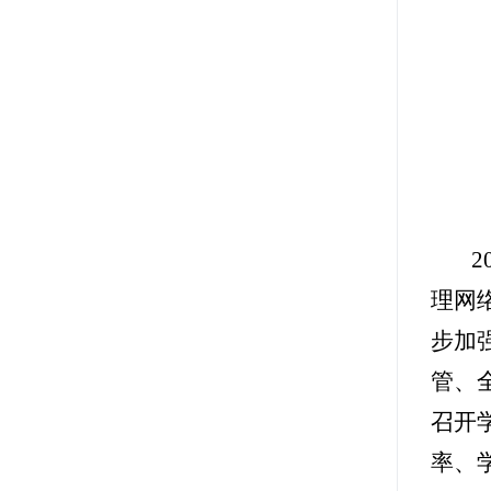
理网
步加
管、
召开
率、