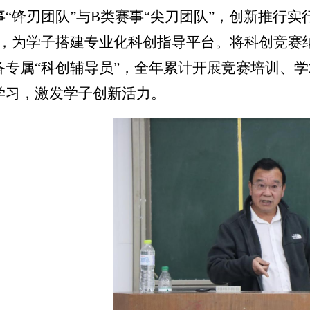
事“锋刃团队”与B类赛事“尖刀团队”，创新推行实
”，为学子搭建专业化科创指导平台。将科创竞赛
备专属“科创辅导员”，全年累计开展竞赛培训、学
学习，激发学子创新活力。