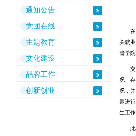
通知公告
党团在线
在
主题教育
关就业
管学院
文化建设
交
品牌工作
况、存
创新创业
况，并
题进行
生工作
此