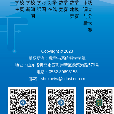
学校
学校
学习
灯塔
数学
数学
市场
主页
新闻
强国
在线
竞赛
建模
调查
网
竞赛
与分
析大
赛
Copyright © 2023
版权所有：数学与系统科学学院
地址：山东省青岛市西海岸新区前湾港路579号
电话：0532-80698158
邮箱：shuxuetw@sdust.edu.cn