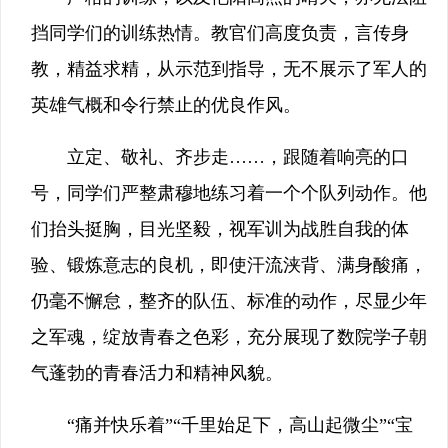
挡同学们的训练热情。教官们高度负责，言传身
教，精益求精，从示范到指导，无不展示了军人的
英雄气概和令行禁止的优良作风。
立定、敬礼、齐步走……，跟随着响亮的口
号，同学们严整肃穆地练习着一个个队列动作。他
们抬头挺胸，目光坚毅，视军训为战胜自我的体
验、锻炼意志的良机，即使汗流浃背、满身酸痛，
仍毫不懈怠，整齐的队伍、标准的动作，尽显少年
之军魂，绽放青春之色彩，充分展现了数院学子朝
气蓬勃的青春活力和精神风貌。
“痛并快乐着”“千里始足下，高山起微尘”“宝