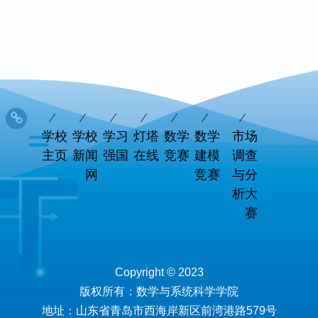
学校
学校
学习
灯塔
数学
数学
市场
主页
新闻
强国
在线
竞赛
建模
调查
网
竞赛
与分
析大
赛
Copyright © 2023
版权所有：数学与系统科学学院
地址：山东省青岛市西海岸新区前湾港路579号