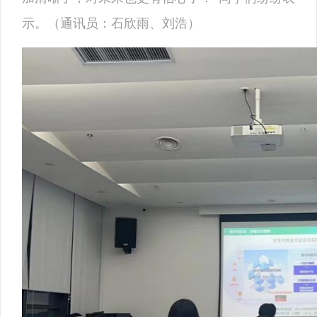
示。（通讯员：石欣雨、刘浩）