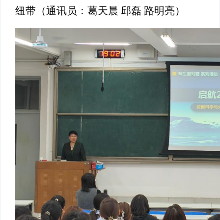
纽带（通讯员：葛天晨 邱磊 路明亮）