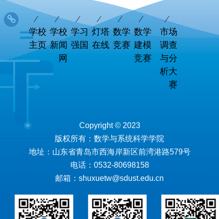
学校
学校
学习
灯塔
数学
数学
市场
主页
新闻
强国
在线
竞赛
建模
调查
网
竞赛
与分
析大
赛
Copyright © 2023
版权所有：数学与系统科学学院
地址：山东省青岛市西海岸新区前湾港路579号
电话：0532-80698158
邮箱：shuxuetw@sdust.edu.cn