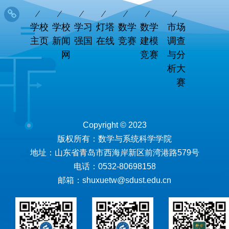
学校
学校
学习
灯塔
数学
数学
市场
主页
新闻
强国
在线
竞赛
建模
调查
网
竞赛
与分
析大
赛
Copyright © 2023
版权所有：数学与系统科学学院
地址：山东省青岛市西海岸新区前湾港路579号
电话：0532-80698158
邮箱：shuxuetw@sdust.edu.cn