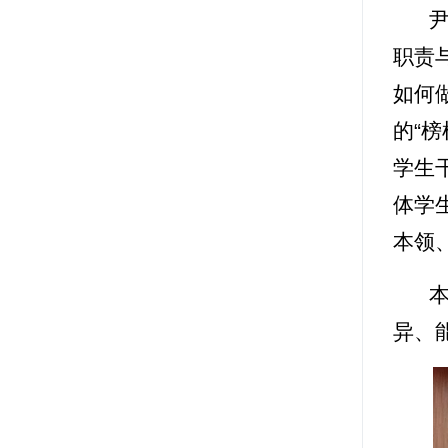
职责
如何
的“
学生
体学
本领
异、