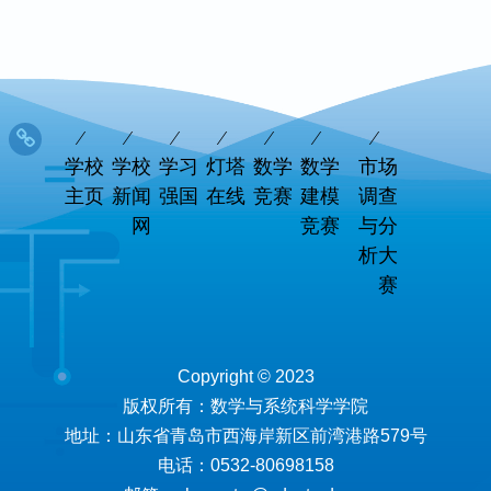
学校
学校
学习
灯塔
数学
数学
市场
主页
新闻
强国
在线
竞赛
建模
调查
网
竞赛
与分
析大
赛
Copyright © 2023
版权所有：数学与系统科学学院
地址：山东省青岛市西海岸新区前湾港路579号
电话：0532-80698158