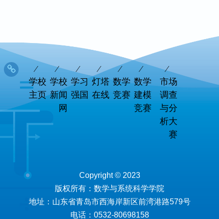
学校
学校
学习
灯塔
数学
数学
市场
主页
新闻
强国
在线
竞赛
建模
调查
网
竞赛
与分
析大
赛
Copyright © 2023
版权所有：数学与系统科学学院
地址：山东省青岛市西海岸新区前湾港路579号
电话：0532-80698158