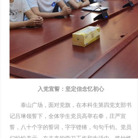
入党宣誓：坚定信念忆初心
泰山广场，面对党旗，在本科生第四党支部书
记吕琳领誓下，全体学生党员高举右拳，庄严宣
誓，八十个字的誓词，字字铿锵，句句千钧。党员