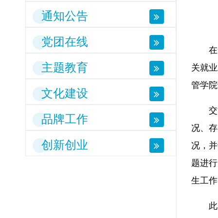
通知公告
党团在线
在
主题教育
关就业
管学院
文化建设
交
品牌工作
况、存
创新创业
况，并
题进行
生工作
此