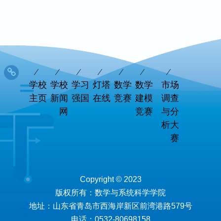
学校
学校
学习
灯塔
数学
数学
市场
主页
新闻
强国
在线
竞赛
建模
调查
网
竞赛
与分
析大
赛
Copyright © 2023
版权所有：数学与系统科学学院
地址：山东省青岛市西海岸新区前湾港路579号
电话：0532-80698158