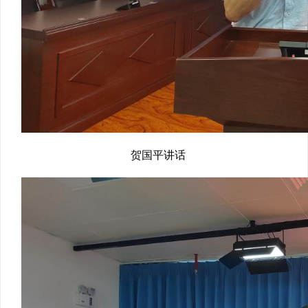
贺国平讲话