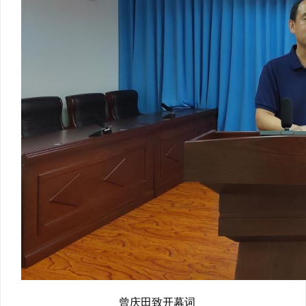
曾庆田致开幕词