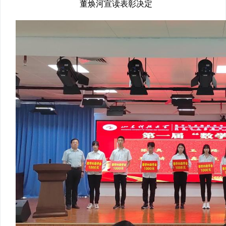
董焕河宣读表彰决定