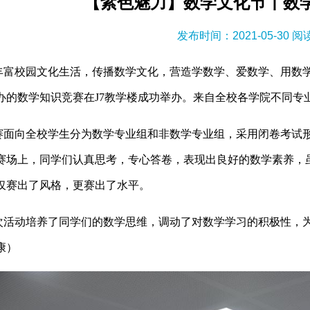
【紫色魅力】数学文化节丨数
发布时间：2021-05-30 
校园文化生活，传播数学文化，营造学数学、爱数学、用数学的
办的数学知识竞赛在J7教学楼成功举办。来自全校各学院不同专业
向全校学生分为数学专业组和非数学专业组，采用闭卷考试形
赛场上，同学们认真思考，专心答卷，表现出良好的数学素养，
仅赛出了风格，更赛出了水平。
动培养了同学们的数学思维，调动了对数学学习的积极性，为
康）