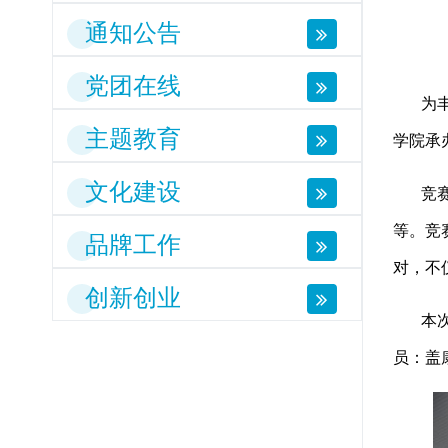
通知公告
党团在线
为丰富
主题教育
学院承
文化建设
竞赛面
等。竞
品牌工作
对，不
创新创业
本次活
员：盖