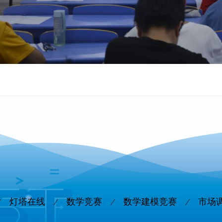
灯塔在线
数学竞赛
数学建模竞赛
市场