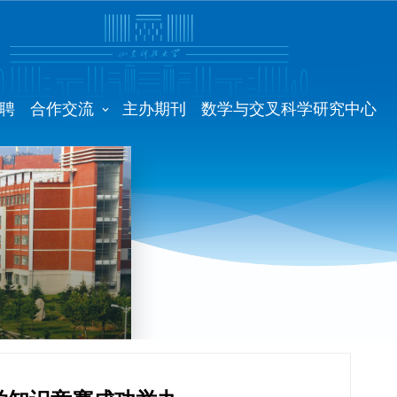
聘
合作交流
主办期刊
数学与交叉科学研究中心