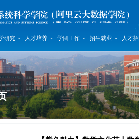
学研究
人才培养
学团工作
招生就业
人才招
页