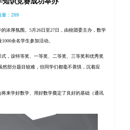
学知识竞赛成功举办
阅读量：
289
浓厚氛围。5月26日至27日，由校团委主办，数学
1000余名学生参加活动。
式，设特等奖、一等奖、二等奖、三等奖和优秀奖
虽然部分题目较难，但同学们都毫不畏惧，沉着应
将来学好数学、用好数学奠定了良好的基础（通讯