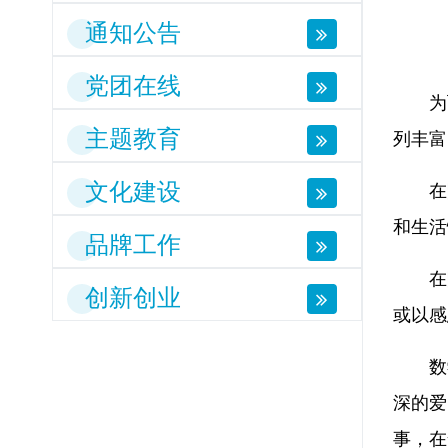
通知公告
党团在线
为
主题教育
列丰富
文化建设
在
和生活
品牌工作
在
创新创业
或以感
数
深的爱
事，在