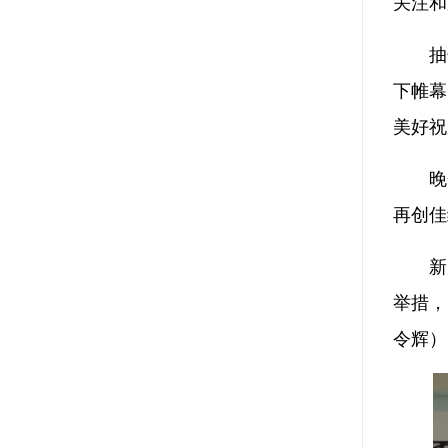
关注和
抽
下帷幕
美好祝
晚
再创佳
新
举措，
令辉）