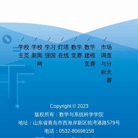
学校
学校
学习
灯塔
数学
数学
市场
主页
新闻
强国
在线
竞赛
建模
调查
网
竞赛
与分
析大
赛
Copyright © 2023
版权所有：数学与系统科学学院
地址：山东省青岛市西海岸新区前湾港路579号
电话：0532-80698158