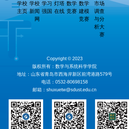
学校
学校
学习
灯塔
数学
数学
市场
主页
新闻
强国
在线
竞赛
建模
调查
网
竞赛
与分
析大
赛
Copyright © 2023
版权所有：数学与系统科学学院
地址：山东省青岛市西海岸新区前湾港路579号
电话：0532-80698158
邮箱：shuxuetw@sdust.edu.cn