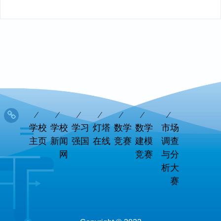
学校
学校
学习
灯塔
数学
数学
市场
主页
新闻
强国
在线
竞赛
建模
调查
网
竞赛
与分
析大
赛