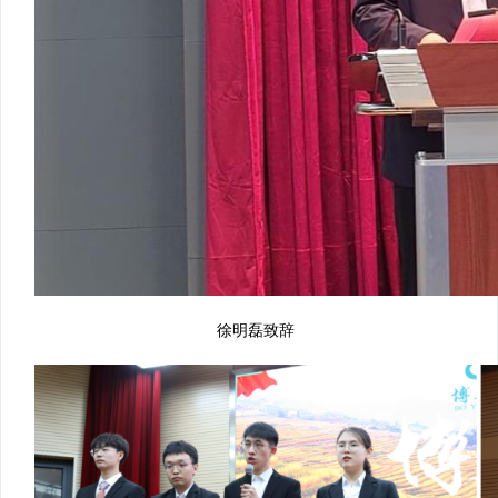
徐明磊致辞