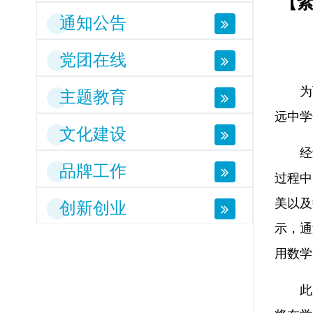
【
通知公告
党团在线
为
主题教育
远中学
文化建设
经
品牌工作
过程中
美以及
创新创业
示，通
用数学
此