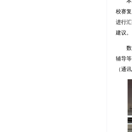
本
校赛复
进行汇
建议。
数
辅导等
（通讯