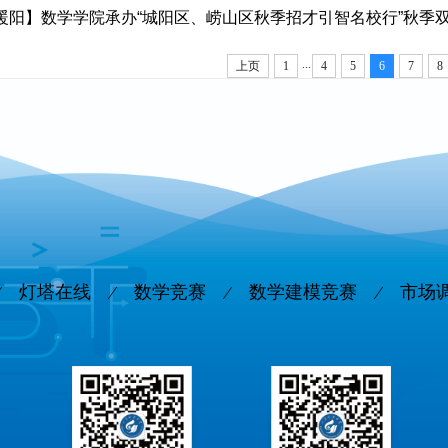
暖阳】数学学院承办“城阳区、崂山区秋季招才引智名校行”秋季
...
上页
1
4
5
6
7
8
灯塔在线
数学竞赛
数学建模竞赛
市场