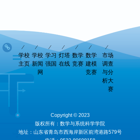
学校
学校
学习
灯塔
数学
数学
市场
主页
新闻
强国
在线
竞赛
建模
调查
网
竞赛
与分
析大
赛
Copyright © 2023
版权所有：数学与系统科学学院
地址：山东省青岛市西海岸新区前湾港路579号