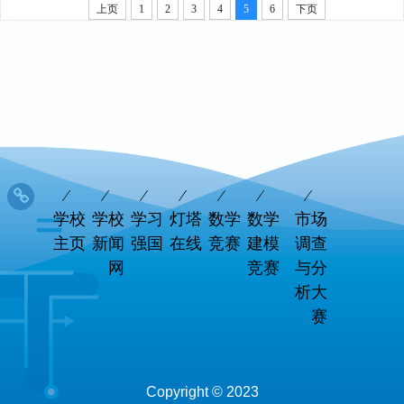
上页
1
2
3
4
5
6
下页
学校
学校
学习
灯塔
数学
数学
市场
主页
新闻
强国
在线
竞赛
建模
调查
网
竞赛
与分
析大
赛
Copyright © 2023