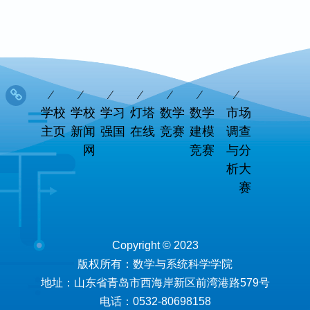
学校
学校
学习
灯塔
数学
数学
市场
主页
新闻
强国
在线
竞赛
建模
调查
网
竞赛
与分
析大
赛
Copyright © 2023
版权所有：数学与系统科学学院
地址：山东省青岛市西海岸新区前湾港路579号
电话：0532-80698158