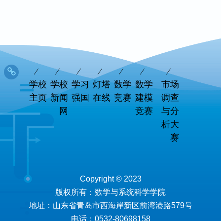
学校
学校
学习
灯塔
数学
数学
市场
主页
新闻
强国
在线
竞赛
建模
调查
网
竞赛
与分
析大
赛
Copyright © 2023
版权所有：数学与系统科学学院
地址：山东省青岛市西海岸新区前湾港路579号
电话：0532-80698158