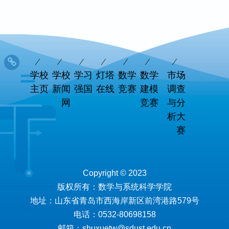
学校
学校
学习
灯塔
数学
数学
市场
主页
新闻
强国
在线
竞赛
建模
调查
网
竞赛
与分
析大
赛
Copyright © 2023
版权所有：数学与系统科学学院
地址：山东省青岛市西海岸新区前湾港路579号
电话：0532-80698158
邮箱：shuxuetw@sdust.edu.cn