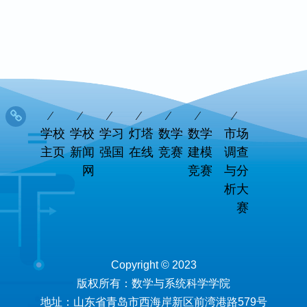
学校
学校
学习
灯塔
数学
数学
市场
主页
新闻
强国
在线
竞赛
建模
调查
网
竞赛
与分
析大
赛
Copyright © 2023
版权所有：数学与系统科学学院
地址：山东省青岛市西海岸新区前湾港路579号